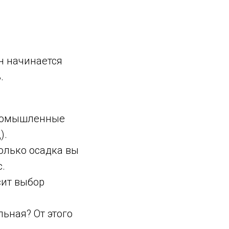
н начинается
ь
.
промышленные
).
колько осадка вы
.
сит выбор
ьная? От этого