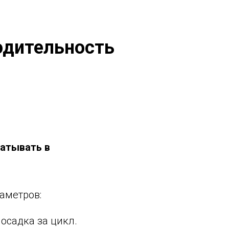
одительность
батывать в
аметров:
осадка за цикл.