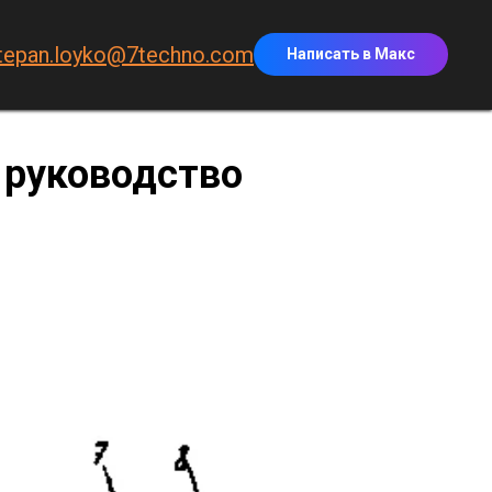
tepan.loyko@7techno.com
Написать в Макс
 руководство