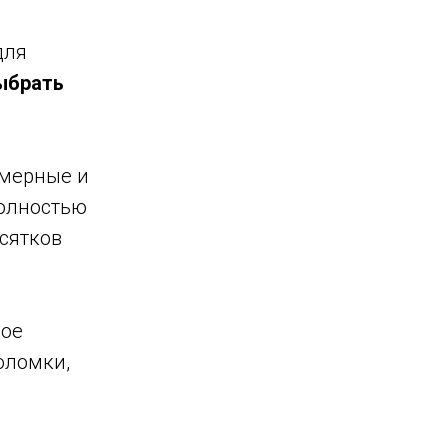
для
ыбрать
амерные и
полностью
сятков
ное
оломки,