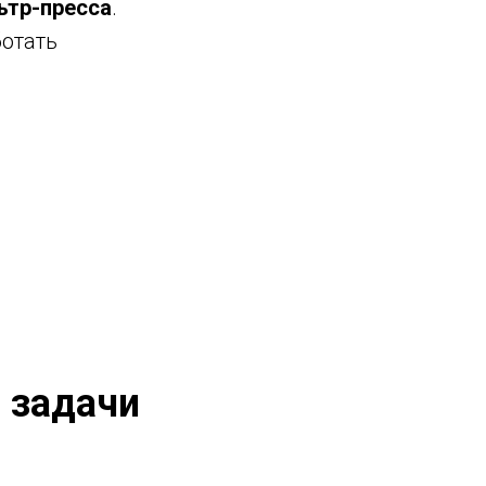
ьтр-пресса
.
ботать
 задачи