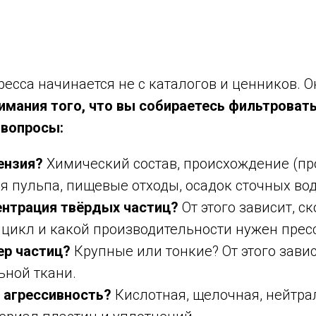
есса начинается не с каталогов и ценников. О
имания того, что вы собираетесь фильтроват
 вопросы:
ензия?
Химический состав, происхождение (
ая пульпа, пищевые отходы, осадок сточных вод
ентрация твёрдых частиц?
От этого зависит, с
 цикл и какой производительности нужен пресс
ер частиц?
Крупные или тонкие? От этого зави
ьной ткани.
 агрессивность?
Кислотная, щелочная, нейтрал