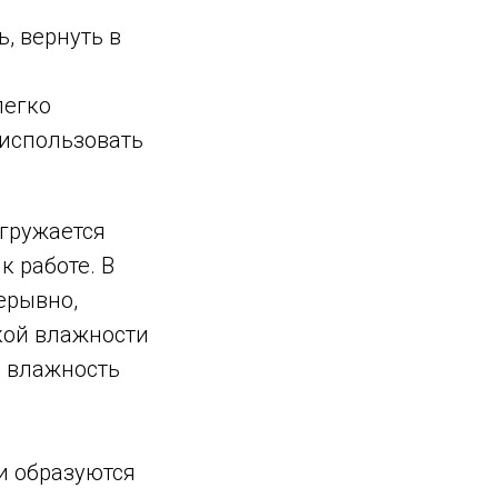
, вернуть в
легко
 использовать
агружается
к работе. В
ерывно,
кой влажности
я влажность
и образуются