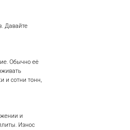
в. Давайте
ие. Обычно её
рживать
и и сотни тонн,
ижении и
плиты. Износ