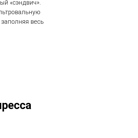
ый «сэндвич».
ильтровальную
 заполняя весь
пресса