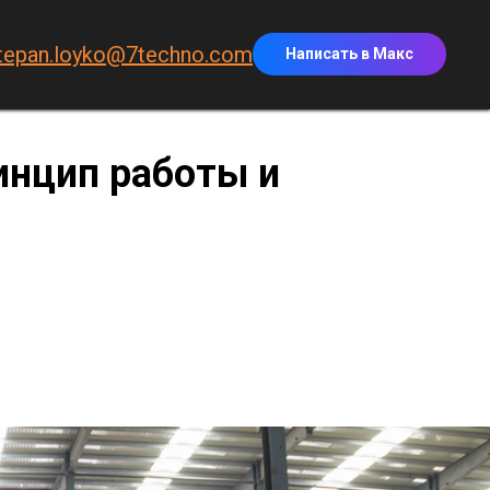
tepan.loyko@7techno.com
Написать в Макс
инцип работы и