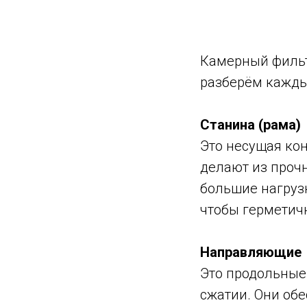
Камерный фильт
разберём кажды
Станина (рама)
Это несущая кон
делают из проч
большие нагрузк
чтобы герметичн
Направляющие
Это продольные
сжатии. Они об