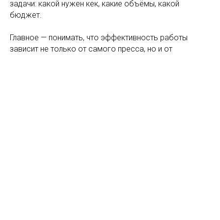
задачи: какой нужен кек, какие объёмы, какой
бюджет.
Главное — понимать, что эффективность работы
зависит не только от самого пресса, но и от
правильного подбора ткани, давления, режима работы
и регулярного обслуживания.
Главная
О нас
Фильтрпрессы
Контакты
Filter7